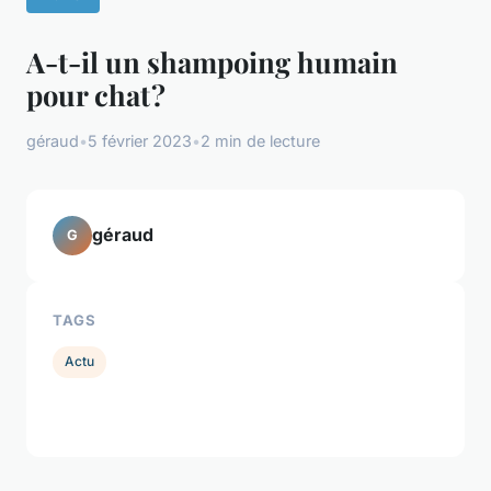
A-t-il un shampoing humain
pour chat ?
géraud
•
5 février 2023
•
2 min de lecture
géraud
G
TAGS
Actu