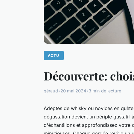
ACTU
Découverte: chois
géraud
•
20 mai 2024
•
3 min de lecture
Adeptes de whisky ou novices en quête d
dégustation devient un périple gustatif 
d'échantillons et approfondissez votre
minutieuses. Chaque gorgée révèle un un