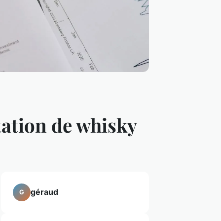
tation de whisky
géraud
G